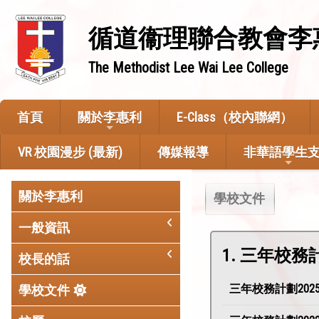
循道衞理聯合教會李
The Methodist Lee Wai Lee College
首頁
關於李惠利
E-Class（校內聯網）
VR 校園漫步 (最新)
傳媒報導
非華語學生
關於李惠利
學校文件
一般資訊
1. 三年校務
校長的話
三年校務計劃2025-
學校文件