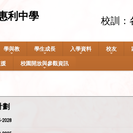
惠利中學
校訓：
學與教
學生成長
入學資料
校友
支援
校園開放與參觀資訊
計劃
2028