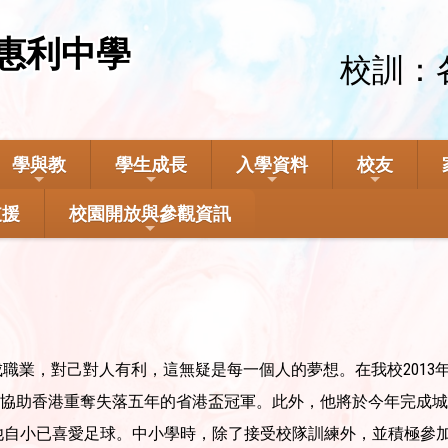
惠利中學
校訓：
學與教
學生成長
入學資料
校友
支援
校園開放與參觀資訊
趣變成職業，對己對人有利，這無疑是每一個人的夢想。在我校20
隊，協助香港重奪失落五年的省港盃冠軍。此外，他將於今年完成
自小已喜愛足球。中小學時，除了接受校隊訓練外，並積極參加