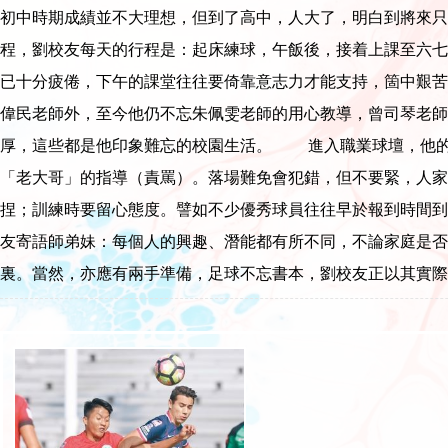
初中時期成績並不大理想，但到了高中，人大了，明白到將來
程，劉校友每天的行程是：起床練球，午飯後，接着上課至六七
已十分疲倦，下午的課堂往往要倚靠意志力才能支持，箇中艱
偉民老師外，至今他仍不忘朱佩雯老師的用心教導，曾司琴老師
厚，這些都是他印象難忘的校園生活。 進入職業球壇，他的
「老大哥」的指導（責罵）。落場難免會犯錯，但不要緊，人家
捏；訓練時要留心態度。譬如不少優秀球員往往早於報到時間
友寄語師弟妹：每個人的興趣、潛能都有所不同，不論家庭是
裏。當然，亦應有兩手準備，足球不忘書本，劉校友正以其實際