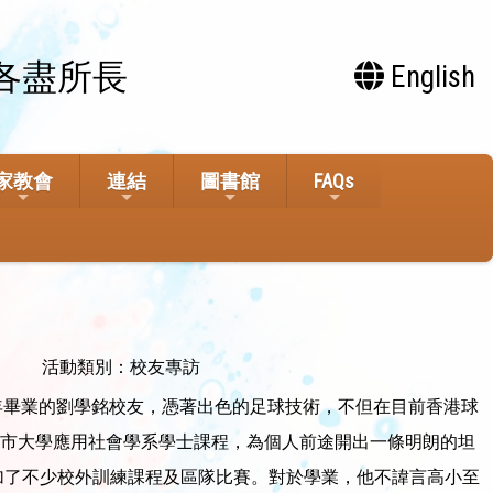
各盡所長
English
家教會
連結
圖書館
FAQs
活動類別：校友專訪
13年畢業的劉學銘校友，憑著出色的足球技術，不但在目前香港球
城市大學應用社會學系學士課程，為個人前途開出一條明朗的坦
了不少校外訓練課程及區隊比賽。對於學業，他不諱言高小至