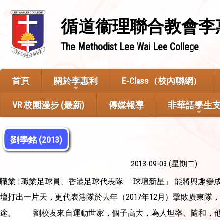
循道衞理聯合教會李
The Methodist Lee Wai Lee College
首頁
關於李惠利
E-Class（校內聯網）
VR 校園漫步 (最新)
傳媒報導
非華語學生
劉學銘 (2013)
2013-09-03 (星期二)
職業 : 職業足球員、香港足球代表隊 「球壇新星」 能將興
壇打出一片天，更代表港隊於去年（2017年12月）擊敗廣東
途。 劉校友來自運動世家，個子高大，為人坦率、隨和，他