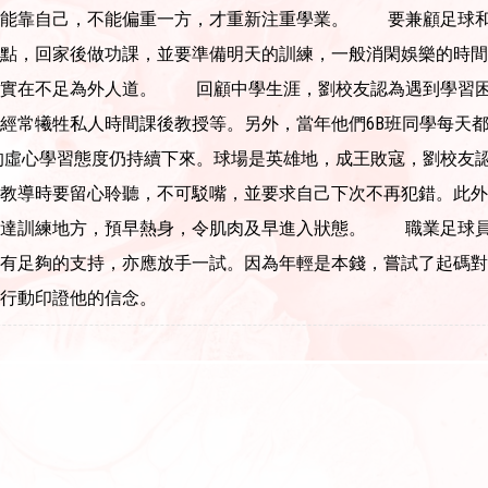
只能靠自己，不能偏重一方，才重新注重學業。 要兼顧足球和
點，回家後做功課，並要準備明天的訓練，一般消閑娛樂的時間
苦實在不足為外人道。 回顧中學生涯，劉校友認為遇到學習困
經常犧牲私人時間課後教授等。另外，當年他們6B班同學每天
虛心學習態度仍持續下來。球場是英雄地，成王敗寇，劉校友認
教導時要留心聆聽，不可駁嘴，並要求自己下次不再犯錯。此外
到達訓練地方，預早熱身，令肌肉及早進入狀態。 職業足球員
否有足夠的支持，亦應放手一試。因為年輕是本錢，嘗試了起碼
行動印證他的信念。