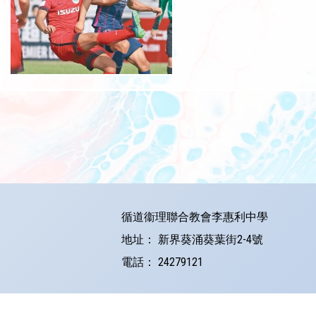
循道衞理聯合教會李惠利中學
地址：
新界葵涌葵葉街2-4號
電話：
24279121