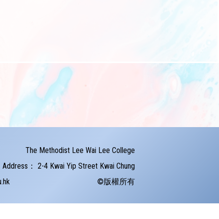
The Methodist Lee Wai Lee College
Address：
2-4 Kwai Yip Street Kwai Chung
u.hk
©版權所有