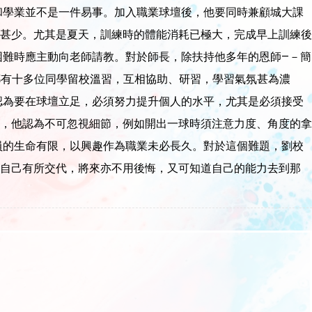
學業並不是一件易事。加入職業球壇後，他要同時兼顧城大課
甚少。尤其是夏天，訓練時的體能消耗已極大，完成早上訓練後
難時應主動向老師請教。對於師長，除扶持他多年的恩師—－簡
都有十多位同學留校溫習，互相協助、研習，學習氣氛甚為濃
為要在球壇立足，必須努力提升個人的水平，尤其是必須接受
，他認為不可忽視細節，例如開出一球時須注意力度、角度的拿
的生命有限，以興趣作為職業未必長久。對於這個難題，劉校
對自己有所交代，將來亦不用後悔，又可知道自己的能力去到那