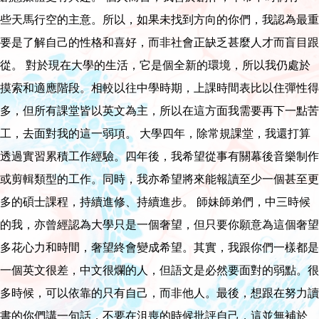
些天馬行空的主意。所以，如果未找到方向的你們，我認為最重
要是了解自己的性格和喜好，而非社會正缺乏甚麼人才而盲目跟
從。 對於現在大學的生活，它是個全新的環境，所以我仍處於
摸索和適應階段。相較以往中學時期，上課時間表比以住彈性得
多，但所有課堂皆以英文為主，所以在這方面我需要再下一點苦
工，去面對我的這一弱項。 大學四年，除常規課堂，我還打算
透過實習累積工作經驗。四年後，我希望從事有關幕後音樂制作
或剪輯類型的工作。同時，我亦希望將來能報讀至少一個甚至更
多的碩士課程，持續進修、持續進步。 師妹師弟們，中三時候
的我，亦曾經認為大學只是一個奢望，但只要你願意為這個奢望
多花心力和時間，奢望終會變成希望。其實，我跟你們一樣都是
一個英文很差，中文很爛的人，但語文是必然要面對的弱點。很
多時候，可以依靠的只有自己，而非他人。最後，想跟在努力讀
書的你們講一句話，不要在沮喪的時候批評自己，這並無補於