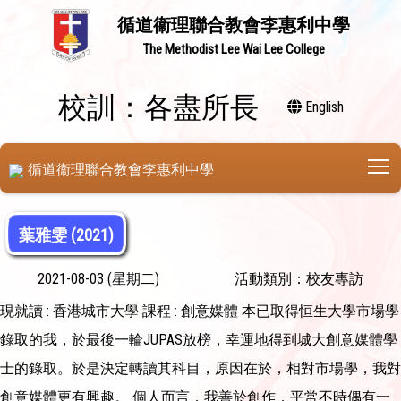
循道衞理聯合教會李惠利中學
The Methodist Lee Wai Lee College
校訓：各盡所長
English
T
循道衞理聯合教會李惠利中學
葉雅雯 (2021)
2021-08-03 (星期二)
活動類別：校友專訪
現就讀 : 香港城市大學 課程 : 創意媒體 本已取得恒生大學市場學
錄取的我，於最後一輪JUPAS放榜，幸運地得到城大創意媒體學
士的錄取。於是決定轉讀其科目，原因在於，相對市場學，我對
創意媒體更有興趣。 個人而言，我善於創作，平常不時偶有一