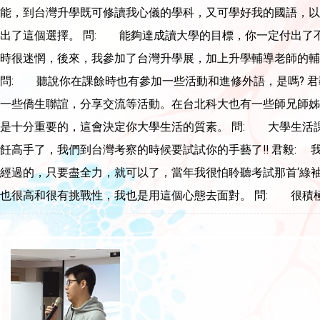
能，到台灣升學既可修讀我心儀的學科，又可學好我的國語，以
出了這個選擇。 問: 能夠達成讀大學的目標，你一定付出了
時很迷惘，後來，我參加了台灣升學展，加上升學輔導老師的輔
問: 聽說你在課餘時也有參加一些活動和進修外語，是嗎? 君毅
一些僑生聯誼，分享交流等活動。在台北科大也有一些師兄師姊
是十分重要的，這會決定你大學生活的質素。 問: 大學生活課
飪高手了，我們到台灣考察的時候要試試你的手藝了!! 君毅: 
經過的，只要盡全力，就可以了，當年我很怕聆聽考試那首‘綠袖子’
也很高和很有挑戰性，我也是用這個心態去面對。 問: 很積極