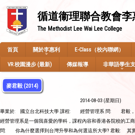
循道衞理聯合教會李
The Methodist Lee Wai Lee College
首頁
關於李惠利
E-Class（校內聯網）
VR 校園漫步 (最新)
傳媒報導
非華語學生
麥君毅 (2014)
2014-08-03 (星期日)
畢業於: 國立台北科技大學 課程: 經營管理系 問: 君毅
經營管理系是一個我喜愛的學科，課程內容和香港各院校的工商
問: 你為什麼選擇到台灣升學和為何選這所大學? 君毅: 