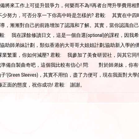
備將來工作上可提升競爭力，何樂而不為!!再者台灣升學費用相
不少努力，可否分享一下你高中時是怎樣的? 君毅: 其實在中
導，漸漸對自己的前路增加了認識和了解。其實，當你認識自己
: 我在課餘修讀日文，這是一個自選(optional)的課程，
協助師弟妹計劃，類似香港的大哥哥大姐姐計劃;協助新入學的
業繁重，你如何減壓? 君毅: 我參加了美食研習社，與其它同
我準備自製曲奇吧，這個我比較有信心! 問: 對於師弟妹，你有什
(Green Sleeves)，其實不用怕，盡了力便可，現在我
正面的態度，祝你成功! 君毅: 謝謝。