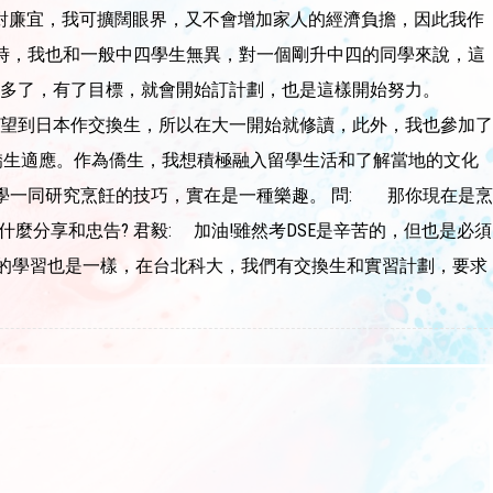
對廉宜，我可擴闊眼界，又不會增加家人的經濟負擔，因此我作
四時，我也和一般中四學生無異，對一個剛升中四的同學來說，這
多了，有了目標，就會開始訂計劃，也是這樣開始努力。
因我希望到日本作交換生，所以在大一開始就修讀，此外，我也參加了
僑生適應。作為僑生，我想積極融入留學生活和了解當地的文化
學一同研究烹飪的技巧，實在是一種樂趣。 問: 那你現在是烹
麼分享和忠告? 君毅: 加油!雖然考DSE是辛苦的，但也是必須
面對大學的學習也是一樣，在台北科大，我們有交換生和實習計劃，要求