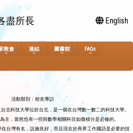
各盡所長
English
家教會
連結
圖書館
FAQs
活動類別：校友專訪
國立台北科技大學位於台北，是一個在台灣數一數二的科技大學。
為主，當然也有一些與數學相關科目如微積分是必修的。
學在台灣有名，設施良好，而且現在於商界工作國語是必要的技