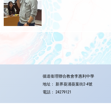
循道衞理聯合教會李惠利中學
地址：
新界葵涌葵葉街2-4號
電話：
24279121