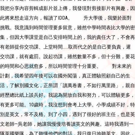
我把分享內容剪輯成影片並上傳，我發現對剪接影片有興趣，因
此將來想走這方向，報讀了IDDA。 升大學後，我樂於面對
挑戰。我意識到時間管理要多留意，雖然中學時間表比大學的密
集，但因大學課堂是自己安排時間上的，我的責任大了，不會再
有老師提你交功課、上堂時間......取而代之的是自己要負責，遲
交功課，就有處罰。說起功課，雖然數量不多，但十分難，要花
的時間和心思就愈多，所以時間管理十分重要。 對未來的
計劃，我希望四年後可以在國外闖蕩，真正體驗照顧自己的生
活，了解別國文化，正所謂「讀萬卷書，不如行萬里路」，親自
經歷總比紙上談兵好。我認為開放自我和努力，可以體驗更多，
有更多可能。10歲時，我沒想到會考上大學。小學成績不好，特
別是英文，常不及格。到了小四，遇到了很好的班主任，也是英
文老師—吳老師，她讓我慢慢培養讀英文的興趣。這時我遇到一
隊英國樂隊，為了聽懂他們的對話，我日復日地聽英文。因此，