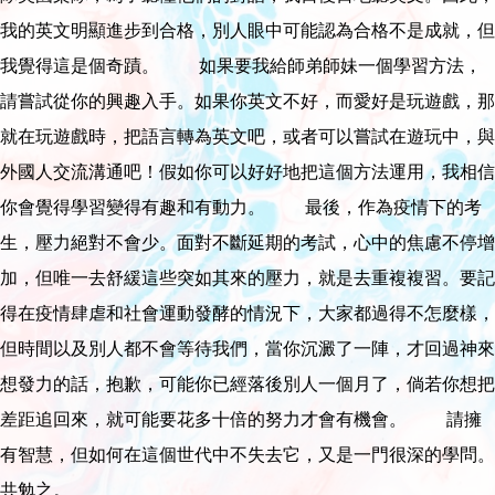
我的英文明顯進步到合格，別人眼中可能認為合格不是成就，但
我覺得這是個奇蹟。 如果要我給師弟師妹一個學習方法，
請嘗試從你的興趣入手。如果你英文不好，而愛好是玩遊戲，那
就在玩遊戲時，把語言轉為英文吧，或者可以嘗試在遊玩中，與
外國人交流溝通吧！假如你可以好好地把這個方法運用，我相信
你會覺得學習變得有趣和有動力。 最後，作為疫情下的考
生，壓力絕對不會少。面對不斷延期的考試，心中的焦慮不停增
加，但唯一去舒緩這些突如其來的壓力，就是去重複複習。要記
得在疫情肆虐和社會運動發酵的情況下，大家都過得不怎麼樣，
但時間以及別人都不會等待我們，當你沉澱了一陣，才回過神來
想發力的話，抱歉，可能你已經落後別人一個月了，倘若你想把
差距追回來，就可能要花多十倍的努力才會有機會。 請擁
有智慧，但如何在這個世代中不失去它，又是一門很深的學問。
共勉之。