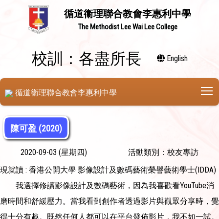
循道衞理聯合教會李惠利中學
The Methodist Lee Wai Lee College
校訓：各盡所長
English
T
循道衞理聯合教會李惠利中學
陳可盈 (2020)
2020-09-03 (星期四)
活動類別：校友專訪
現就讀 : 香港公開大學 影像設計及數碼藝術榮譽藝術學士(IDDA)
我選擇修讀影像設計及數碼藝術，因為我喜歡看YouTube消
磨時間和舒緩壓力。當我看到創作者透過影片與觀眾分享時，覺
得十分有趣。既然任何人都可以在平台發佈影片，我不如一試。