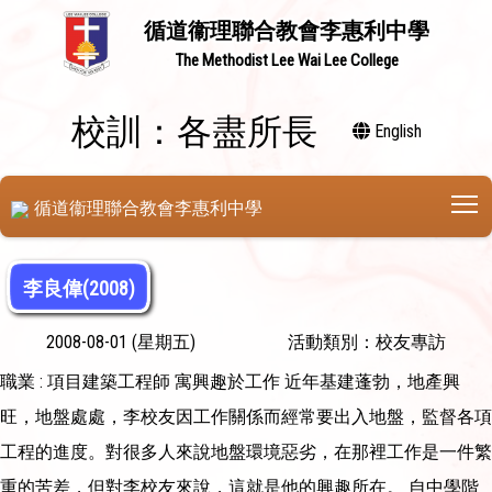
循道衞理聯合教會李惠利中學
The Methodist Lee Wai Lee College
校訓：各盡所長
English
T
循道衞理聯合教會李惠利中學
李良偉(2008)
2008-08-01 (星期五)
活動類別：校友專訪
職業 : 項目建築工程師 寓興趣於工作 近年基建蓬勃，地產興
旺，地盤處處，李校友因工作關係而經常要出入地盤，監督各項
工程的進度。對很多人來說地盤環境惡劣，在那裡工作是一件繁
重的苦差，但對李校友來說，這就是他的興趣所在。 自中學階