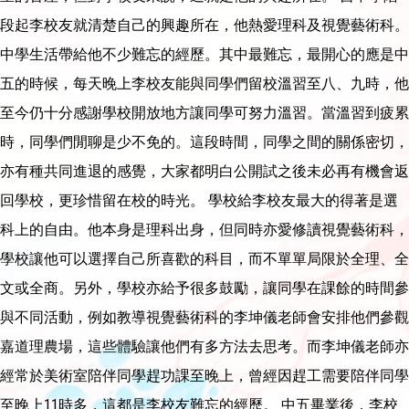
段起李校友就清楚自己的興趣所在，他熱愛理科及視覺藝術科。
中學生活帶給他不少難忘的經歷。其中最難忘，最開心的應是中
五的時候，每天晚上李校友能與同學們留校溫習至八、九時，他
至今仍十分感謝學校開放地方讓同學可努力溫習。當溫習到疲累
時，同學們閒聊是少不免的。這段時間，同學之間的關係密切，
亦有種共同進退的感覺，大家都明白公開試之後未必再有機會返
回學校，更珍惜留在校的時光。 學校給李校友最大的得著是選
科上的自由。他本身是理科出身，但同時亦愛修讀視覺藝術科，
學校讓他可以選擇自己所喜歡的科目，而不單單局限於全理、全
文或全商。另外，學校亦給予很多鼓勵，讓同學在課餘的時間參
與不同活動，例如教導視覺藝術科的李坤儀老師會安排他們參觀
嘉道理農場，這些體驗讓他們有多方法去思考。而李坤儀老師亦
經常於美術室陪伴同學趕功課至晚上，曾經因趕工需要陪伴同學
至晚上11時多，這都是李校友難忘的經歷。 中五畢業後，李校