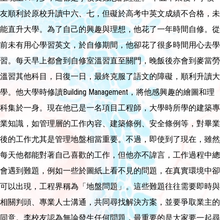
友順利於原校升讀中六、七，但礙於高考中英文成績不合格，未
能直升大學。為了自己的興趣與理想，他花了一年時間自修。從
前未有用心學習英文，於自修期間，他卻花了很多時間用心去學
習。每天早上都會到自修室溫習直至關門，晚飯後亦會到麥當勞
溫習其他科目，日復一日，最終克服了語文的障礙，順利升讀大
學。他大學時修讀Building Management，將他感興趣的繪圖和理
科集於一身。現在他已是一名項目工程師，大學時所學的建築專
業知識，如管理層的工作內容、建築條例、安全條例等，對畢業
後的工作尤其是管理地盤相當重要。不過，即使到了現在，雖然
每天他都能對著自己喜歡的工作，但他亦不諱言，工作過程中總
會遇到難題，例如一些於圖紙上看不見的問題，在真實環境中卻
可以出現，工程界稱為「地盤問題」。這些難題往往需要即時與
相關判頭、專業人士溝通，共同尋找解決方案，並要爭取業主的
同意。李校友認為無論發生任何問題，最重要的是大家要一起尋