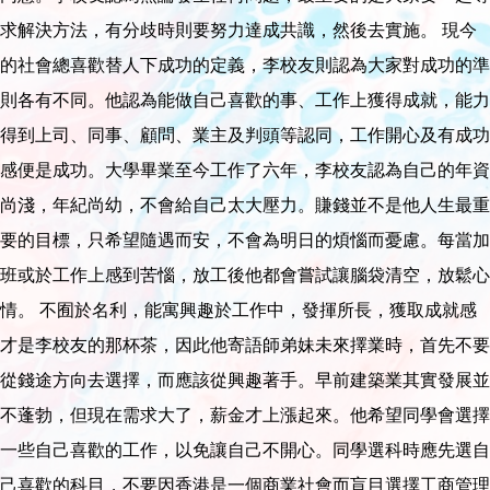
求解決方法，有分歧時則要努力達成共識，然後去實施。 現今
的社會總喜歡替人下成功的定義，李校友則認為大家對成功的準
則各有不同。他認為能做自己喜歡的事、工作上獲得成就，能力
得到上司、同事、顧問、業主及判頭等認同，工作開心及有成功
感便是成功。大學畢業至今工作了六年，李校友認為自己的年資
尚淺，年紀尚幼，不會給自己太大壓力。賺錢並不是他人生最重
要的目標，只希望隨遇而安，不會為明日的煩惱而憂慮。每當加
班或於工作上感到苦惱，放工後他都會嘗試讓腦袋清空，放鬆心
情。 不囿於名利，能寓興趣於工作中，發揮所長，獲取成就感
才是李校友的那杯茶，因此他寄語師弟妹未來擇業時，首先不要
從錢途方向去選擇，而應該從興趣著手。早前建築業其實發展並
不蓬勃，但現在需求大了，薪金才上漲起來。他希望同學會選擇
一些自己喜歡的工作，以免讓自己不開心。同學選科時應先選自
己喜歡的科目，不要因香港是一個商業社會而盲目選擇工商管理