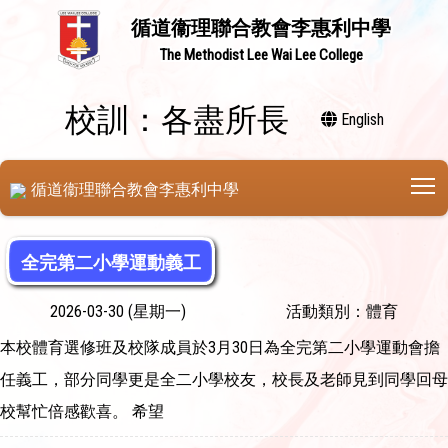
循道衞理聯合教會李惠利中學
The Methodist Lee Wai Lee College
校訓：各盡所長
English
T
循道衞理聯合教會李惠利中學
全完第二小學運動義工
2026-03-30 (星期一)
活動類別：體育
本校體育選修班及校隊成員於3月30日為全完第二小學運動會擔
任義工，部分同學更是全二小學校友，校長及老師見到同學回母
校幫忙倍感歡喜。 希望