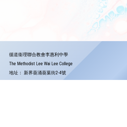
循道衞理聯合教會李惠利中學
The Methodist Lee Wai Lee College
地址：
新界葵涌葵葉街2-4號
Address：
2-4 Kwai Yip Street Kwai Chung
電話：
24279121
傳真：
24245157
電郵：
info@lwlc.edu.hk
©版權所有
Powered by
Friendly Portal System
v
10.59