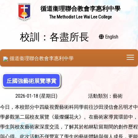
循道衞理聯合教會李惠利中學
The Methodist Lee Wai Lee College
校訓：各盡所長
English
T
循道衞理聯合教會李惠利中學
丘國強藝術展覽導賞
2026-01-18 (星期日)
活動類別：藝術
今日，本校部分中四級視覺藝術科同學前往沙田浸信會呂明才中
學參觀第二屆校友展覽《最燦爛花火》。在藝術家導賞環節中，
學生與校友藝術家深度交流，了解其於柏林駐留期間的創作歷程
與心得。此次活動不僅豐富了學生的藝術體驗與個人成長，更能