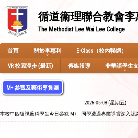
循道衞理聯合教會李
The Methodist Lee Wai Lee College
首頁
關於李惠利
E-Class（校內聯網）
VR 校園漫步 (最新)
傳媒報導
非華語學生
M+ 參觀及藝術導賞團
2026-05-08 (星期五)
本校中四級視藝科學生今日參觀 M+。同學透過專業導賞深入