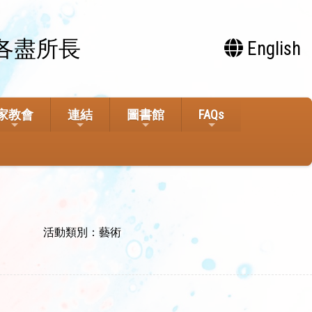
各盡所長
English
家教會
連結
圖書館
FAQs
活動類別：藝術
。