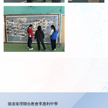
循道衞理聯合教會李惠利中學