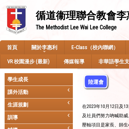
循道衞理聯合教會李
The Methodist Lee Wai Lee College
首頁
關於李惠利
E-Class（校內聯網）
VR 校園漫步 (最新)
傳媒報導
非華語學生
學生成長
陸運會
課外活動
生涯規劃
在2023年10月12
及社員們努力吶喊助威
訓導
壓軸項目是家長、師生4