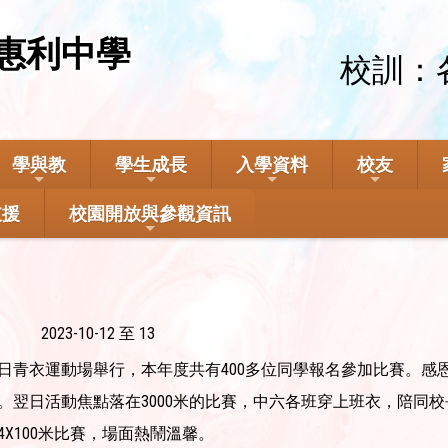
惠利中學
校訓：
學與教
學生成長
入學資料
校友
支援
校園開放與參觀資訊
2023-10-12 至 13
日及13日青衣運動場舉行，本年度共有400多位同學報名參加比賽
。翌日活動焦點落在3000米的比賽，中六各班穿上班衣，陪同
X100米比賽，場面熱鬧溫馨。