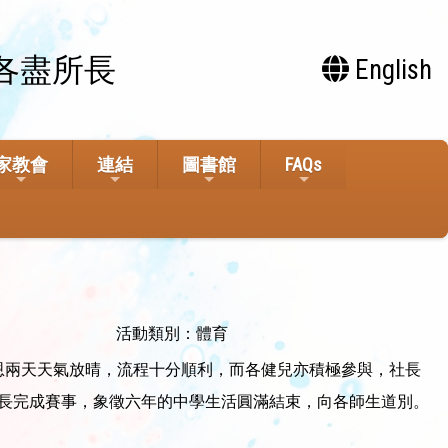
各盡所長
English
家教會
連結
圖書館
FAQs
活動類別：體育
。感恩兩天天氣放晴，流程十分順利，而各健兒亦積極參與，社長
校長完成賽事，象徵六年的中學生活圓滿結束，向各師生道別。