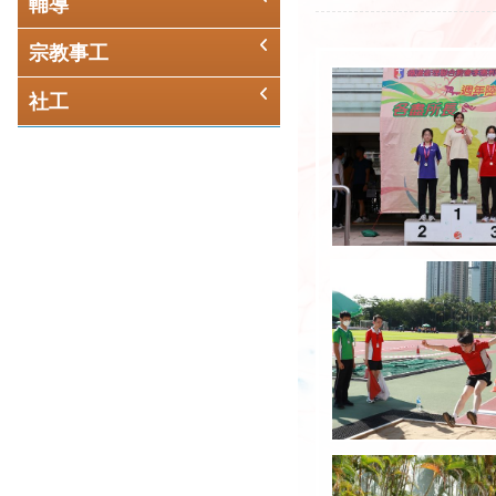
輔導
宗教事工
社工