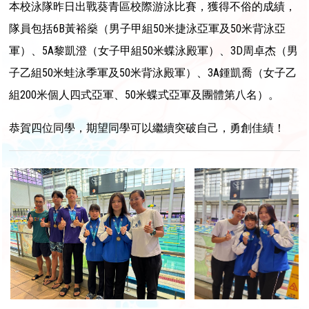
本校泳隊昨日出戰葵青區校際游泳比賽，獲得不俗的成績，
隊員包括6B黃裕燊（男子甲組50米捷泳亞軍及50米背泳亞
軍）、5A黎凱澄（女子甲組50米蝶泳殿軍）、3D周卓杰（男
子乙組50米蛙泳季軍及50米背泳殿軍）、3A鍾凱喬（女子乙
組200米個人四式亞軍、50米蝶式亞軍及團體第八名）。
恭賀四位同學，期望同學可以繼續突破自己，勇創佳績！