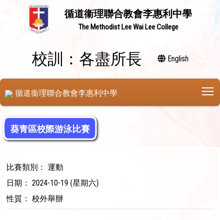
循道衞理聯合教會李惠利中學
The Methodist Lee Wai Lee College
校訓：各盡所長
English
T
循道衞理聯合教會李惠利中學
葵青區校際游泳比賽
比賽類別： 運動
日期： 2024-10-19 (星期六)
性質： 校外舉辦