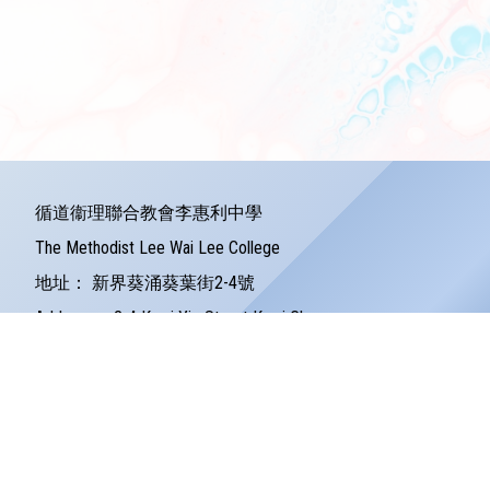
循道衞理聯合教會李惠利中學
The Methodist Lee Wai Lee College
地址：
新界葵涌葵葉街2-4號
Address：
2-4 Kwai Yip Street Kwai Chung
電話：
24279121
傳真：
24245157
電郵：
info@lwlc.edu.hk
©版權所有
Powered by
Friendly Portal System
v
10.59