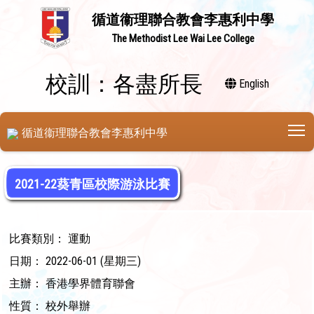
循道衞理聯合教會李惠利中學
The Methodist Lee Wai Lee College
校訓：各盡所長
English
T
循道衞理聯合教會李惠利中學
2021-22葵青區校際游泳比賽
比賽類別： 運動
日期： 2022-06-01 (星期三)
主辦： 香港學界體育聯會
性質： 校外舉辦