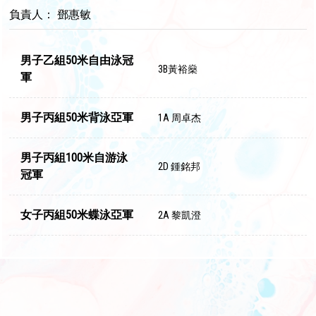
負責人： 鄧惠敏
男子乙組50米自由泳冠
3B黃裕燊
軍
男子丙組50米背泳亞軍
1A 周卓杰
男子丙組100米自游泳
2D 鍾銘邦
冠軍
女子丙組50米蝶泳亞軍
2A 黎凱澄