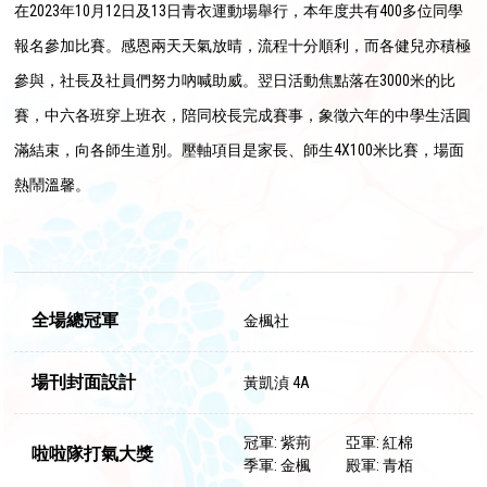
在2023年10月12日及13日青衣運動場舉行，本年度共有400多位同學
報名參加比賽。感恩兩天天氣放晴，流程十分順利，而各健兒亦積極
參與，社長及社員們努力吶喊助威。翌日活動焦點落在3000米的比
賽，中六各班穿上班衣，陪同校長完成賽事，象徵六年的中學生活圓
滿結束，向各師生道別。壓軸項目是家長、師生4X100米比賽，場面
熱鬧溫馨。
全場總冠軍
金楓社
場刊封面設計
黃凱湞 4A
冠軍: 紫荊
亞軍: 紅棉
啦啦隊打氣大獎
季軍: 金楓
殿軍: 青栢