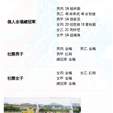
男丙: 2A 楊梓樂
男乙: 4B 林希然 4B 余智健
男甲: 5A 鄧家昊
個人全場總冠軍:
女丙: 2D 招恩翹 1B 董秋蘭
女乙: 2C 周梓瑩
女甲: 5A 趙佩琳
男丙: 金楓
男乙: 金楓
社際男子
男甲: 紅棉
總冠軍: 金楓
女丙: 金楓
女乙: 紅棉
社際女子
女甲: 金楓
總冠軍: 金楓