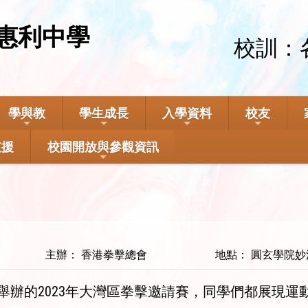
惠利中學
校訓：
學與教
學生成長
入學資料
校友
支援
校園開放與參觀資訊
主辦： 香港拳擊總會
地點： 圓玄學院
會舉辦的2023年大灣區拳擊邀請賽，同學們都展現