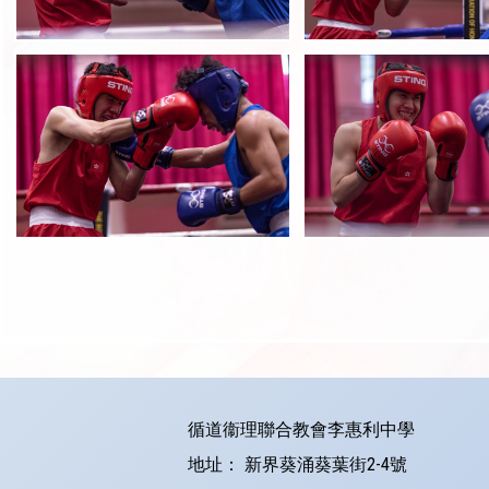
循道衞理聯合教會李惠利中學
地址：
新界葵涌葵葉街2-4號