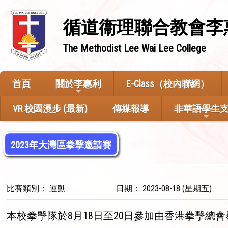
循道衞理聯合教會李
The Methodist Lee Wai Lee College
首頁
關於李惠利
E-Class（校內聯網）
VR 校園漫步 (最新)
傳媒報導
非華語學生
2023年大灣區拳擊邀請賽
比賽類別： 運動
日期： 2023-08-18 (星期五)
本校拳擊隊於8月18日至20日參加由香港拳擊總