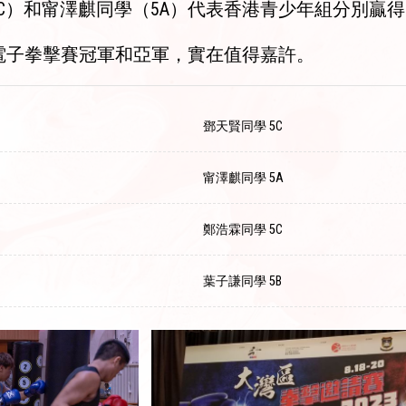
和甯澤麒同學（5A）代表香港青少年組分別贏得60kg
得電子拳擊賽冠軍和亞軍，實在值得嘉許。
鄧天賢同學 5C
甯澤麒同學 5A
鄭浩霖同學 5C
葉子謙同學 5B