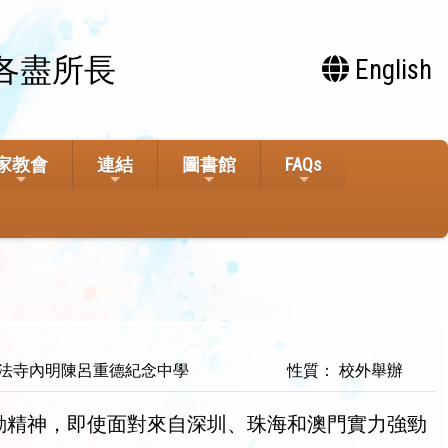
各盡所長
English
家教會
連結
圖書館
FAQs
妙法寺內明陳呂重德紀念中學
性質： 校外舉辦
運動精神，即使面對來自深圳、珠海和澳門實力強勁