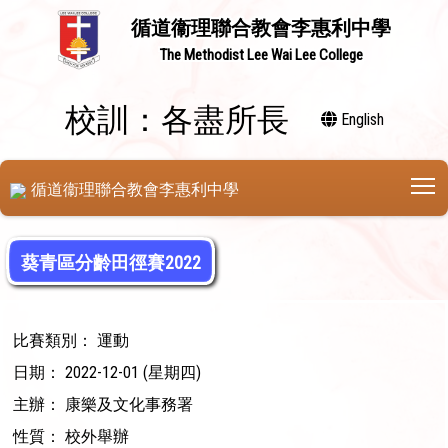
循道衞理聯合教會李惠利中學
The Methodist Lee Wai Lee College
校訓：各盡所長
English
T
循道衞理聯合教會李惠利中學
葵青區分齡田徑賽2022
比賽類別： 運動
日期： 2022-12-01 (星期四)
主辦： 康樂及文化事務署
性質： 校外舉辦