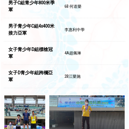
男子C組青少年800米季
6B 何道樂
軍
男子青少年C組4x400米
李惠利中學
接力亞軍
女子青少年D組標槍冠
4A趙佩琳
軍
女子D青少年組跨欄亞
2B江樂施
軍