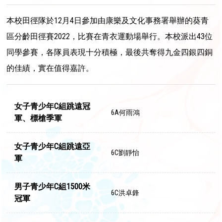
本校田徑隊於12月4日參加由康樂及文化事務署舉辦的葵青
區分齡田徑賽2022，比賽在青衣運動場舉行。本校派出43位
同學參賽，各隊員表現十分積極，最後共奪得九金四銀四銅
的佳績，實在值得嘉許。
女子青少年C組跳遠冠
6A何雨鴻
軍、標槍季軍
女子青少年C組跳遠亞
6C劉靜怡
軍
男子青少年C組1500米
6C洪卓鋒
冠軍