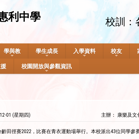
惠利中學
校訓：
學與教
學生成長
入學資料
校友
支援
校園開放與參觀資訊
12-01 (星期四)
主辦： 康樂及文
分齡田徑賽2022，比賽在青衣運動場舉行。本校派出43位同學