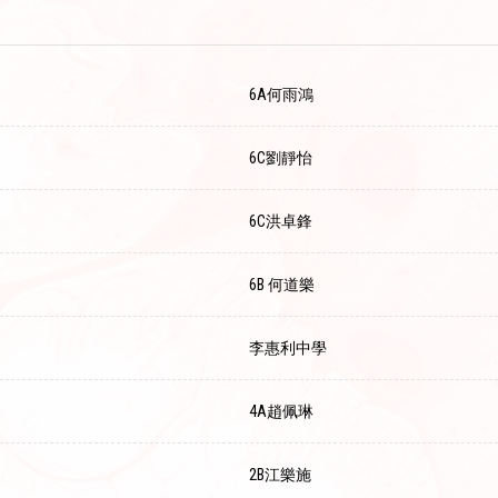
6A何雨鴻
6C劉靜怡
6C洪卓鋒
6B 何道樂
李惠利中學
4A趙佩琳
2B江樂施