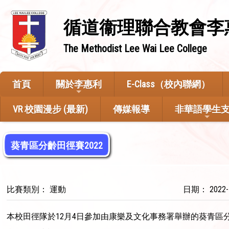
循道衞理聯合教會李
The Methodist Lee Wai Lee College
首頁
關於李惠利
E-Class（校內聯網）
VR 校園漫步 (最新)
傳媒報導
非華語學生
葵青區分齡田徑賽2022
比賽類別： 運動
日期： 2022-
本校田徑隊於12月4日參加由康樂及文化事務署舉辦的葵青區