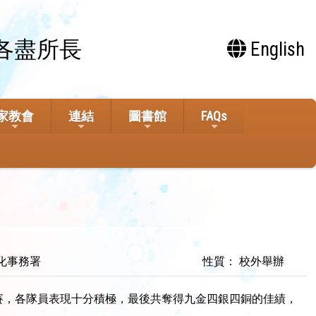
各盡所長
English
家教會
連結
圖書館
FAQs
化事務署
性質： 校外舉辦
參賽，各隊員表現十分積極，最後共奪得九金四銀四銅的佳績，