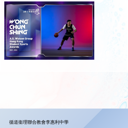
循道衞理聯合教會李惠利中學