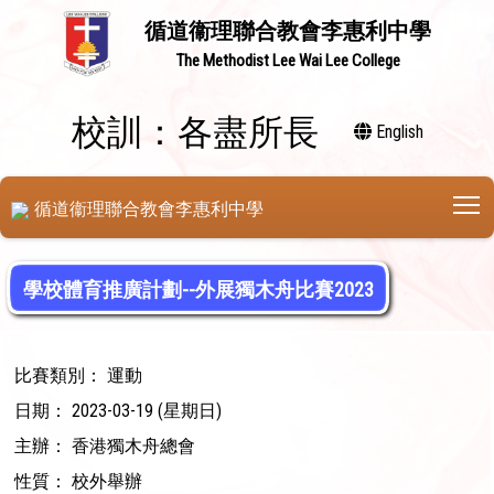
循道衞理聯合教會李惠利中學
The Methodist Lee Wai Lee College
校訓：各盡所長
English
T
循道衞理聯合教會李惠利中學
學校體育推廣計劃--外展獨木舟比賽2023
比賽類別： 運動
日期： 2023-03-19 (星期日)
主辦： 香港獨木舟總會
性質： 校外舉辦