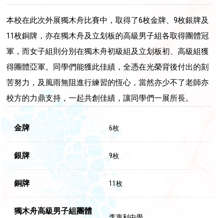
本校在此次外展獨木舟比賽中，取得了6枚金牌、9枚銀牌及
11枚銅牌，亦在獨木舟及立划板的高級男子組各取得團體冠
軍，而女子組則分別在獨木舟初級組及立划板初、高級組獲
得團體亞軍。同學們能獲此佳績，全憑在光榮背後付出的刻
苦努力，及風雨無阻進行練習的恆心，當然亦少不了老師亦
校方的力鼎支持，一起共創佳績，讓同學們一展所長。
金牌
6枚
銀牌
9枚
銅牌
11枚
獨木舟高級男子組團體
李惠利中學