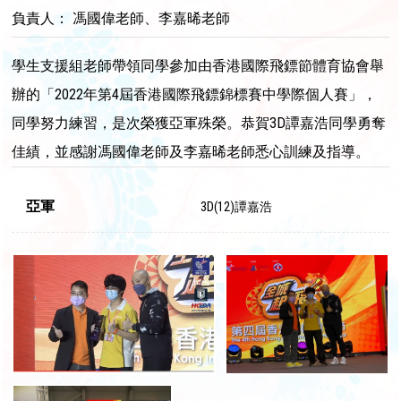
負責人： 馮國偉老師、李嘉晞老師
學生支援組老師帶領同學參加由香港國際飛鏢節體育協會舉
辦的「2022年第4屆香港國際飛鏢錦標賽中學際個人賽」，
同學努力練習，是次榮獲亞軍殊榮。恭賀3D譚嘉浩同學勇奪
佳績，並感謝馮國偉老師及李嘉晞老師悉心訓練及指導。
亞軍
3D(12)譚嘉浩