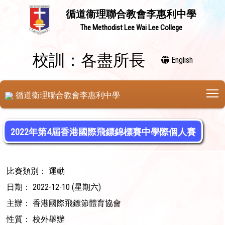
循道衞理聯合教會李惠利中學
The Methodist Lee Wai Lee College
校訓：各盡所長
English
T
循道衞理聯合教會李惠利中學
2022年第4屆香港國際飛鏢錦標賽中學際個人賽
比賽類別： 運動
日期： 2022-12-10 (星期六)
主辦： 香港國際飛鏢節體育協會
性質： 校外舉辦