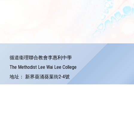
循道衞理聯合教會李惠利中學
The Methodist Lee Wai Lee College
地址：
新界葵涌葵葉街2-4號
Address：
2-4 Kwai Yip Street Kwai Chung
電話：
24279121
傳真：
24245157
電郵：
info@lwlc.edu.hk
©版權所有
Powered by
Friendly Portal System
v
10.59