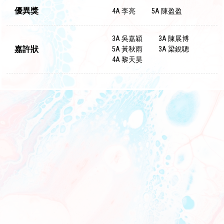
優異獎
4A 李亮
5A 陳盈盈
3A 吳嘉穎
3A 陳展博
嘉許狀
5A 黃秋雨
3A 梁銳聰
4A 黎天昊