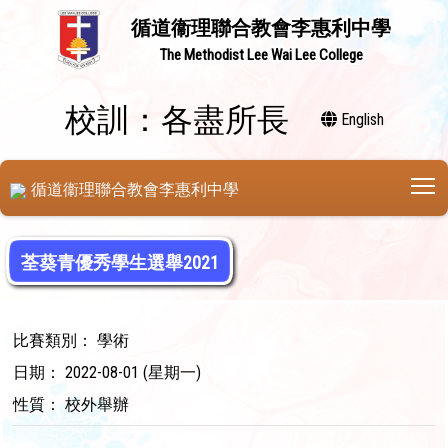
循道衞理聯合教會李惠利中學
The Methodist Lee Wai Lee College
校訓：各盡所長
English
T
循道衞理聯合教會李惠利中學
荃葵青優秀學生選舉2021
比賽類別： 學術
日期： 2022-08-01 (星期一)
性質： 校外舉辦