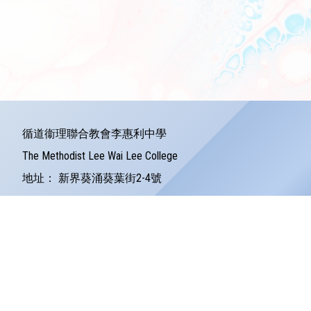
循道衞理聯合教會李惠利中學
The Methodist Lee Wai Lee College
地址：
新界葵涌葵葉街2-4號
Address：
2-4 Kwai Yip Street Kwai Chung
電話：
24279121
傳真：
24245157
電郵：
info@lwlc.edu.hk
©版權所有
Powered by
Friendly Portal System
v
10.59