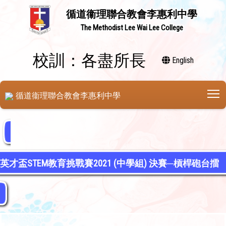
循道衞理聯合教會李惠利中學
The Methodist Lee Wai Lee College
校訓：各盡所長
English
T
循道衞理聯合教會李惠利中學
英才盃STEM教育挑戰賽2021 (中學組) 決賽─槓桿砲台擂
台賽