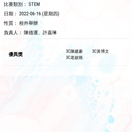
比賽類別： STEM
日期： 2022-06-16 (星期四)
性質： 校外舉辦
負責人： 陳德運、許嘉琳
3C陳建豪
3C黃博文
優異獎
3C老啟烙