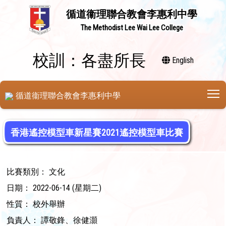
循道衞理聯合教會李惠利中學
The Methodist Lee Wai Lee College
校訓：各盡所長
English
T
循道衞理聯合教會李惠利中學
香港遙控模型車新星賽2021遙控模型車比賽
比賽類別： 文化
日期： 2022-06-14 (星期二)
性質： 校外舉辦
負責人： 譚敬鋒、徐健灝