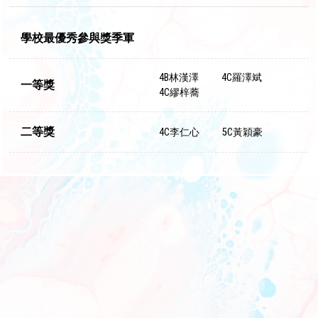
學校最優秀參與獎季軍
4B林漢澤
4C羅澤斌
一等獎
4C繆梓蕎
二等獎
4C李仁心
5C黃穎豪