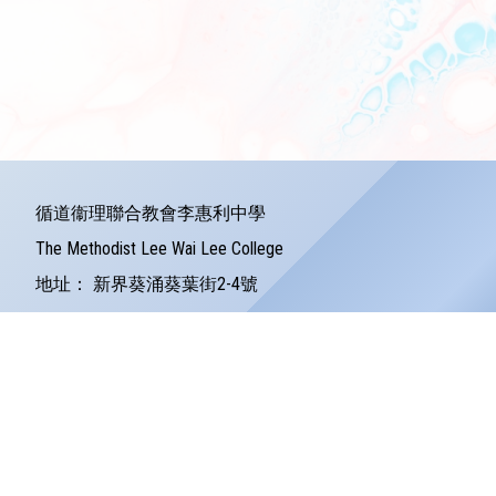
循道衞理聯合教會李惠利中學
The Methodist Lee Wai Lee College
地址：
新界葵涌葵葉街2-4號
Address：
2-4 Kwai Yip Street Kwai Chung
電話：
24279121
傳真：
24245157
電郵：
info@lwlc.edu.hk
©版權所有
Powered by
Friendly Portal System
v
10.59