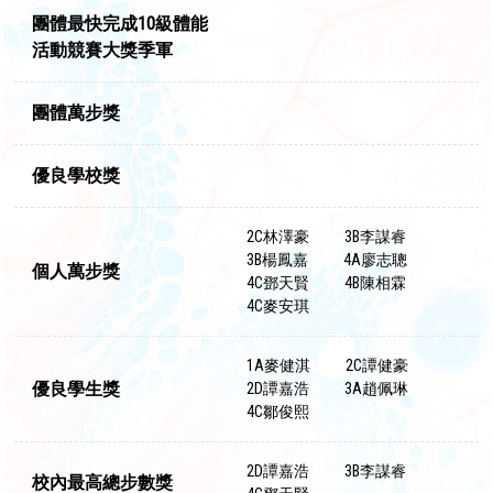
團體最快完成10級體能
活動競賽大獎季軍
團體萬步獎
優良學校獎
2C林澤豪
3B李謀睿
3B楊鳳嘉
4A廖志聰
個人萬步獎
4C鄧天賢
4B陳相霖
4C麥安琪
1A麥健淇
2C譚健豪
優良學生獎
2D譚嘉浩
3A趙佩琳
4C鄒俊熙
2D譚嘉浩
3B李謀睿
校內最高總步數獎