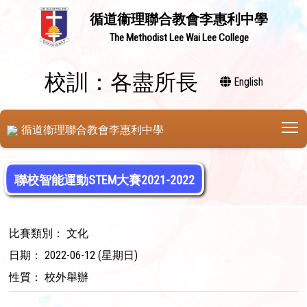
循道衞理聯合教會李惠利中學
The Methodist Lee Wai Lee College
校訓：各盡所長
English
T
循道衞理聯合教會李惠利中學
聯校智能運動STEM大賽2021-2022
比賽類別： 文化
日期： 2022-06-12 (星期日)
性質： 校外舉辦