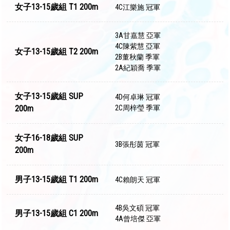
女子13-15歲組 T1 200m
4C江樂施 冠軍
3A甘嘉慧 亞軍
4C陳紫慧 亞軍
女子13-15歲組 T2 200m
2B董秋蘭 季軍
2A紀穎喬 季軍
女子13-15歲組 SUP
4D何卓琳 冠軍
200m
2C周梓瑩 季軍
女子16-18歲組 SUP
3B張彤茵 冠軍
200m
男子13-15歲組 T1 200m
4C賴朗天 冠軍
4B吳文碩 冠軍
男子13-15歲組 C1 200m
4A曾培傑 亞軍