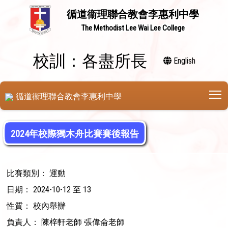
循道衞理聯合教會李惠利中學
The Methodist Lee Wai Lee College
校訓：各盡所長
English
T
循道衞理聯合教會李惠利中學
2024年校際獨木舟比賽賽後報告
比賽類別： 運動
日期： 2024-10-12 至 13
性質： 校內舉辦
負責人： 陳梓軒老師 張偉侖老師