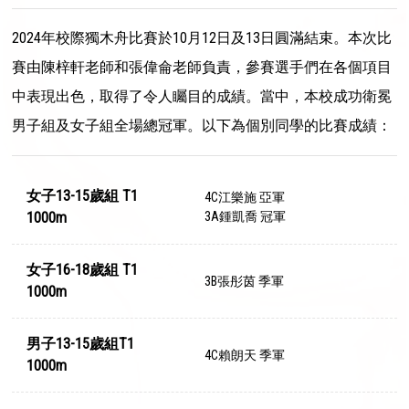
2024年校際獨木舟比賽於10月12日及13日圓滿結束。本次比
賽由陳梓軒老師和張偉侖老師負責，參賽選手們在各個項目
中表現出色，取得了令人矚目的成績。當中，本校成功衛冕
男子組及女子組全場總冠軍。以下為個別同學的比賽成績：
女子13-15歲組 T1
4C江樂施 亞軍
1000m
3A鍾凱喬 冠軍
女子16-18歲組 T1
3B張彤茵 季軍
1000m
男子13-15歲組T1
4C賴朗天 季軍
1000m