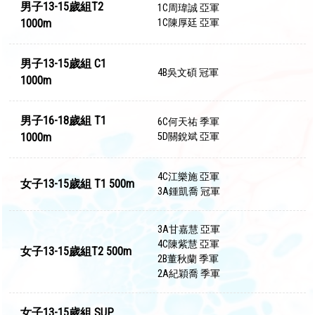
男子13-15歲組T2
1C周瑋誠 亞軍
1000m
1C陳厚廷 亞軍
男子13-15歲組 C1
4B吳文碩 冠軍
1000m
男子16-18歲組 T1
6C何天祐 季軍
1000m
5D關銳斌 亞軍
4C江樂施 亞軍
女子13-15歲組 T1 500m
3A鍾凱喬 冠軍
3A甘嘉慧 亞軍
4C陳紫慧 亞軍
女子13-15歲組T2 500m
2B董秋蘭 季軍
2A紀穎喬 季軍
女子13-15歲組 SUP