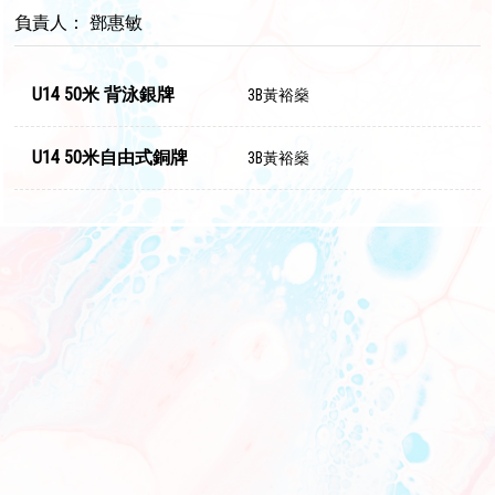
負責人： 鄧惠敏
U14 50米 背泳銀牌
3B黃裕燊
U14 50米自由式銅牌
3B黃裕燊