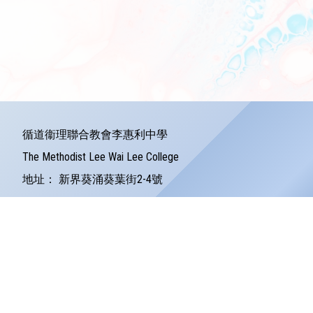
循道衞理聯合教會李惠利中學
The Methodist Lee Wai Lee College
地址：
新界葵涌葵葉街2-4號
Address：
2-4 Kwai Yip Street Kwai Chung
電話：
24279121
傳真：
24245157
電郵：
info@lwlc.edu.hk
©版權所有
Powered by
Friendly Portal System
v
10.59