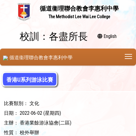
循道衞理聯合教會李惠利中學
The Methodist Lee Wai Lee College
校訓：各盡所長
English
T
循道衞理聯合教會李惠利中學
香港U系列游泳比賽
比賽類別： 文化
日期： 2022-06-02 (星期四)
主辦： 香港業餘游泳協會(二區)
性質： 校外舉辦