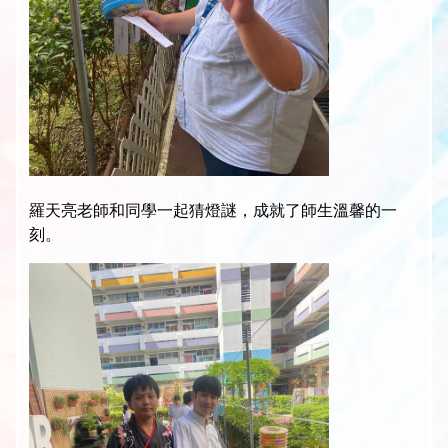
羅天亮老師和同學一起猜燈謎，成就了師生溫馨的一
刻。