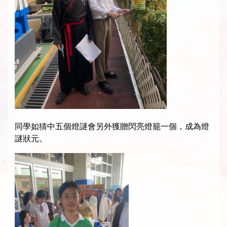
同學如猜中五個燈謎會另外獲贈閃亮燈籠一個，成為燈
謎狀元。