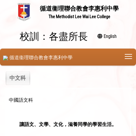
循道衞理聯合教會李惠利中學
The Methodist Lee Wai Lee College
校訓：各盡所長
English
T
循道衞理聯合教會李惠利中學
中文科
中國語文科
讓語文
、
文學
、
文化
，
滋
養
同學的學
習
生
活。