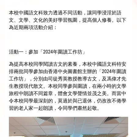
本校中國語文科致力透過不同活動，讓同學浸淫於語
文、文學、文化的美好學習氛圍，提高個人修養。以下
為近期兩項活動介紹：
活動一：參加「2024年圍讀工作坊」
為提高本校同學閱讀古文的素養，本校中國語文科特安
排兩批同學參加由香港中央圖書館主辦的「2024年圍讀
工作坊」，分別由司徒秀英教授教導古文，及馮偉才先
生教授現代散文。本校同學參與圍讀，在兩小時的文學
旅程中朗讀不同篇章，體會文學聲情並茂之美。而當中
令本校同學最深刻的，莫過於與已退休，仍孜孜不倦學
習的老人家一起朗讀，令同學們肅然起敬。