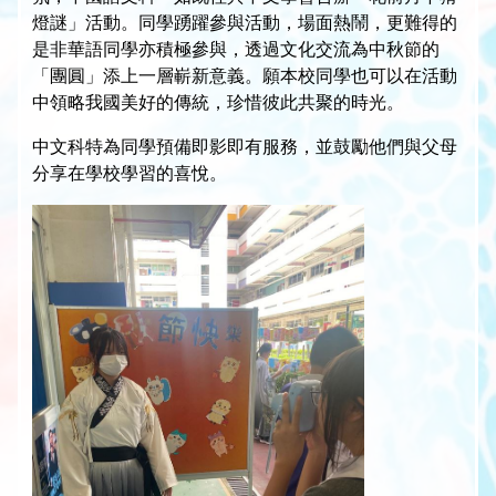
燈謎」活動。同學踴躍參與活動，場面熱鬧，更難得的
是非華語同學亦積極參與，透過文化交流為中秋節的
「團圓」添上一層嶄新意義。願本校同學也可以在活動
中領略我國美好的傳統，珍惜彼此共聚的時光。
中文科特為同學預備即影即有服務，並鼓勵他們與父母
分享在學校學習的喜悅。