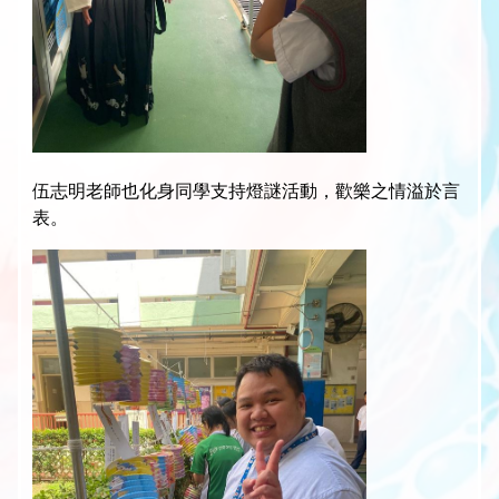
伍志明老師也化身同學支持燈謎活動，歡樂之情溢於言
表。