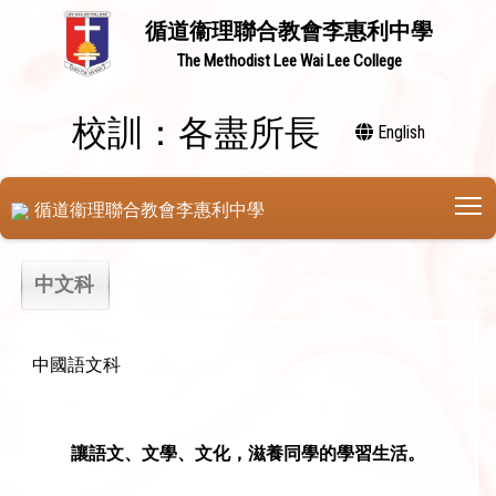
循道衞理聯合教會李惠利中學
The Methodist Lee Wai Lee College
校訓：各盡所長
English
T
循道衞理聯合教會李惠利中學
中文科
中國語文科
讓語文
、
文學
、
文化
，
滋
養
同學的學
習
生
活。