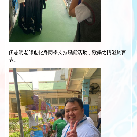
伍志明老師也化身同學支持燈謎活動，歡樂之情溢於言
表。