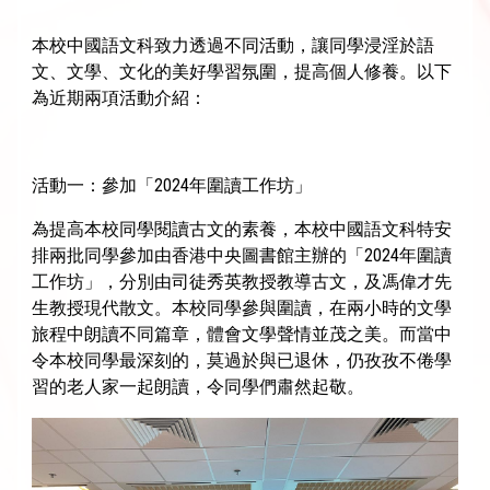
本校中國語文科致力透過不同活動，讓同學浸淫於語
文、文學、文化的美好學習氛圍，提高個人修養。以下
為近期兩項活動介紹：
活動一：參加「2024年圍讀工作坊」
為提高本校同學閱讀古文的素養，本校中國語文科特安
排兩批同學參加由香港中央圖書館主辦的「2024年圍讀
工作坊」，分別由司徒秀英教授教導古文，及馮偉才先
生教授現代散文。本校同學參與圍讀，在兩小時的文學
旅程中朗讀不同篇章，體會文學聲情並茂之美。而當中
令本校同學最深刻的，莫過於與已退休，仍孜孜不倦學
習的老人家一起朗讀，令同學們肅然起敬。