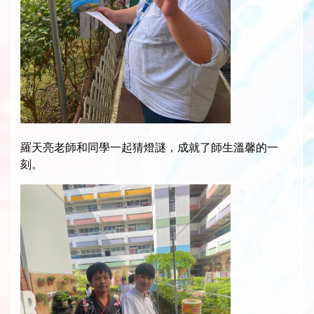
羅天亮老師和同學一起猜燈謎，成就了師生溫馨的一
刻。