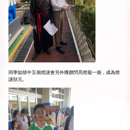
同學如猜中五個燈謎會另外獲贈閃亮燈籠一個，成為燈
謎狀元。