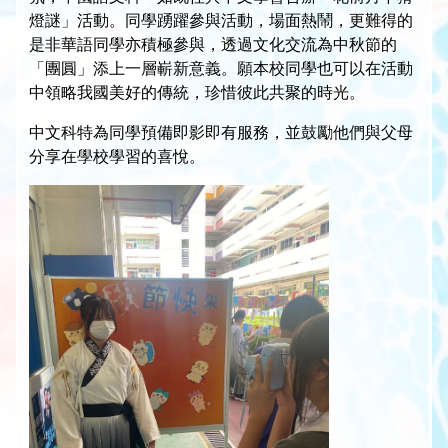
燈謎」活動。同學踴躍參與活動，場面熱鬧，更難得的
是非華語同學亦積極參與，透過文化交流為中秋節的
「團圓」添上一層嶄新意義。願本校同學也可以在活動
中領略我國美好的傳統，珍惜彼此共聚的時光。
中文科特為同學預備即影即有服務，並鼓勵他們與父母
分享在學校學習的喜悅。