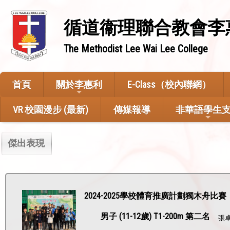
循道衞理聯合教會李
The Methodist Lee Wai Lee College
首頁
關於李惠利
E-Class（校內聯網）
VR 校園漫步 (最新)
傳媒報導
非華語學生
傑出表現
2024-2025學校體育推廣計劃獨木舟比賽
男子 (11-12歲) T1-200m 第二名
張