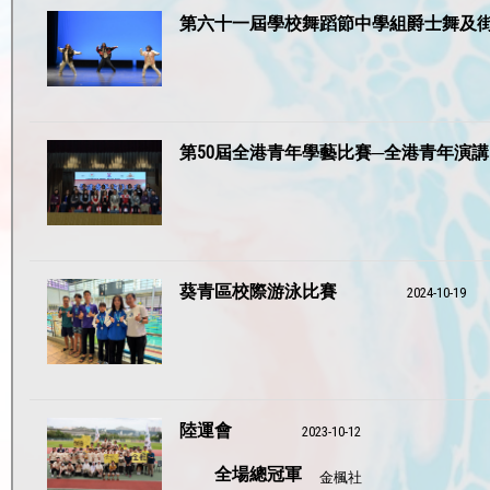
第六十一屆學校舞蹈節中學組爵士舞及
第50屆全港青年學藝比賽─全港青年演
葵青區校際游泳比賽
2024-10-19
陸運會
2023-10-12
全場總冠軍
金楓社