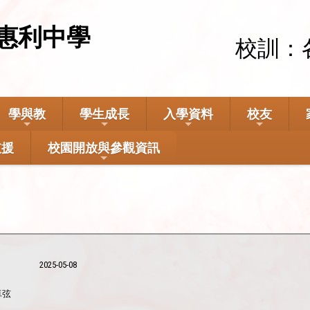
惠利中學
校訓：
學與教
學生成長
入學資料
校友
支援
校園開放與參觀資訊
2025-05-08
卓弦