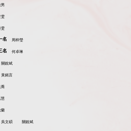
曉男
安雯
樂雯
第一名
周梓瑩
第三名
何卓琳
關銳斌
黃銘言
凱喬
嘉慧
秋蘭
吳文碩
關銳斌