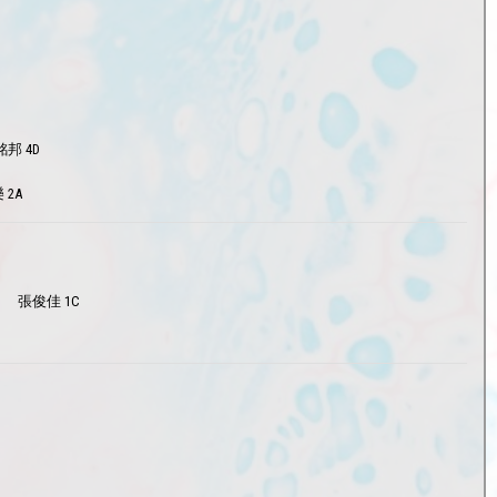
邦 4D
 2A
張俊佳 1C