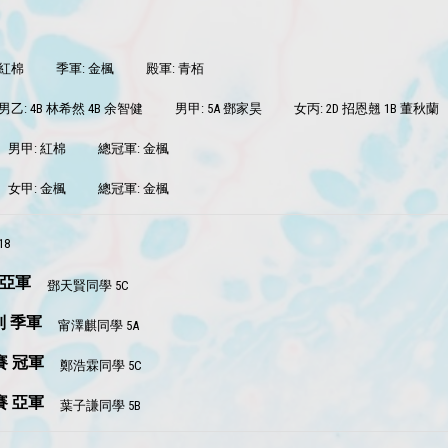
 紅棉
季軍: 金楓
殿軍: 青栢
男乙: 4B 林希然 4B 余智健
男甲: 5A 鄧家昊
女丙: 2D 招恩翹 1B 董秋蘭
男甲: 紅棉
總冠軍: 金楓
女甲: 金楓
總冠軍: 金楓
18
 亞軍
鄧天賢同學 5C
別 季軍
甯澤麒同學 5A
賽 冠軍
鄭浩霖同學 5C
賽 亞軍
葉子謙同學 5B