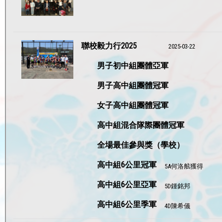
聯校毅力行2025
2025-03-22
男子初中組團體亞軍
男子高中組團體冠軍
女子高中組團體冠軍
高中組混合隊際團體冠軍
全場最佳參與獎（學校）
高中組6公里冠軍
5A何洛舷獲得
高中組6公里亞軍
5D鍾銘邦
高中組6公里季軍
4D陳希儀