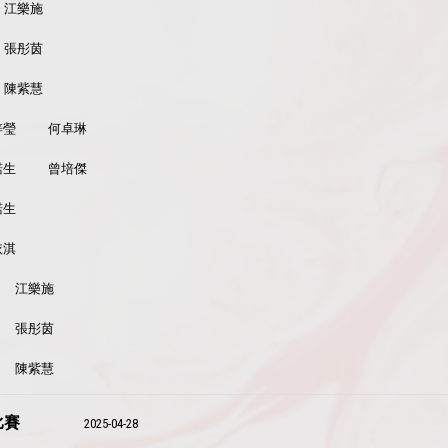
江樂施
張彤茵
陳紫慧
梓瑩
何卓琳
諾生
曾培傑
諾生
依淇
江樂施
張彤茵
陳紫慧
比賽
2025-04-28