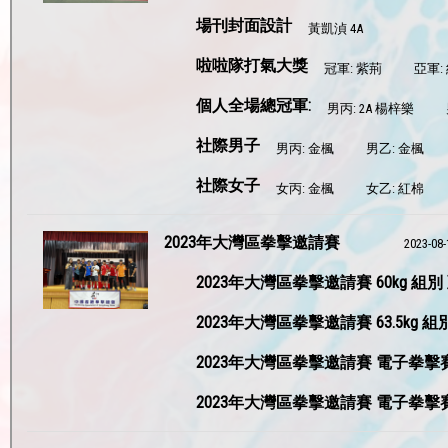
場刊封面設計
黃凱湞 4A
啦啦隊打氣大獎
冠軍: 紫荊
亞軍:
個人全場總冠軍:
男丙: 2A 楊梓樂
社際男子
男丙: 金楓
男乙: 金楓
社際女子
女丙: 金楓
女乙: 紅棉
2023年大灣區拳擊邀請賽
2023-08-
2023年大灣區拳擊邀請賽 60kg 組別
2023年大灣區拳擊邀請賽 63.5kg 組
2023年大灣區拳擊邀請賽 電子拳擊
2023年大灣區拳擊邀請賽 電子拳擊