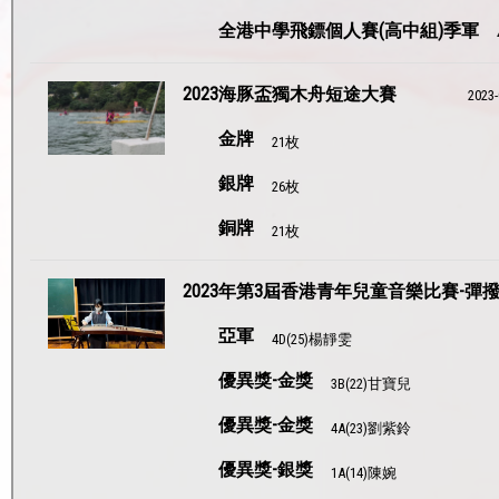
全港中學飛鏢個人賽(高中組)季軍
2023海豚盃獨木舟短途大賽
2023-
金牌
21枚
銀牌
26枚
銅牌
21枚
2023年第3屆香港青年兒童音樂比賽-彈撥
亞軍
4D(25)楊靜雯
優異獎-金獎
3B(22)甘寶兒
優異獎-金獎
4A(23)劉紫鈴
優異獎-銀獎
1A(14)陳婉