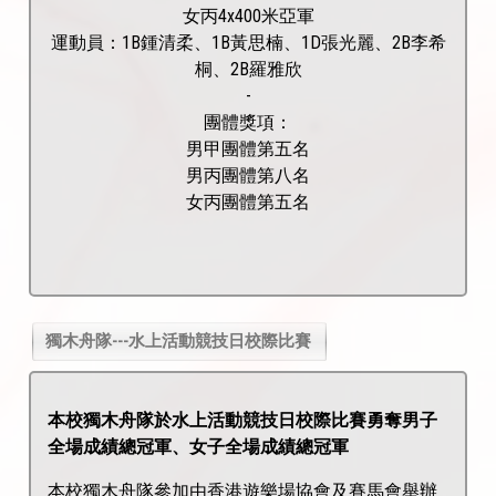
女丙4x400米亞軍
運動員：1B鍾清柔、1B黃思楠、1D張光麗、2B李希
桐、2B羅雅欣
-
團體獎項：
男甲團體第五名
男丙團體第八名
女丙團體第五名
獨木舟隊---水上活動競技日校際比賽
本校獨木舟隊於水上活動競技日校際比賽勇奪男子
全場成績總冠軍、女子全場成績總冠軍
本校獨木舟隊參加由香港遊樂場協會及賽馬會舉辦