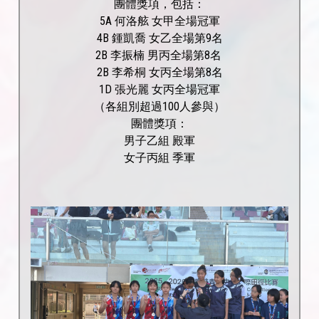
團體獎項，包括：
5A 何洛舷 女甲全場冠軍
4B 鍾凱喬 女乙全場第9名
2B 李振楠 男丙全場第8名
2B 李希桐 女丙全場第8名
1D 張光麗 女丙全場冠軍
（各組別超過100人參與）
團體獎項：
男子乙組 殿軍
女子丙組 季軍