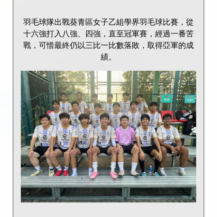
羽毛球隊出戰葵青區女子乙組學界羽毛球比賽，從
十六強打入八強、四強，直至冠軍賽，經過一番苦
戰，可惜最終仍以三比一比數落敗，取得亞軍的成
績。