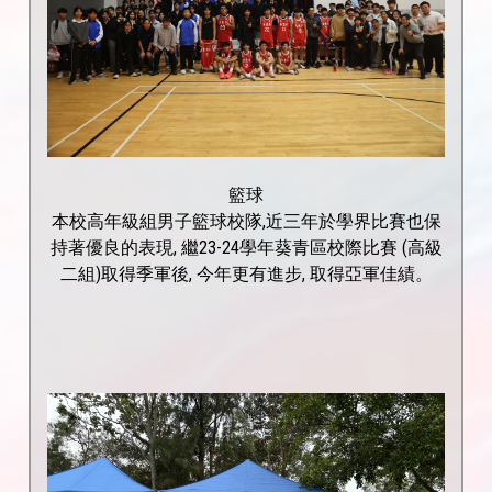
籃球
本校高年級組男子籃球校隊,近三年於學界比賽也保
持著優良的表現, 繼23-24學年葵青區校際比賽 (高級
二組)取得季軍後, 今年更有進步, 取得亞軍佳績。