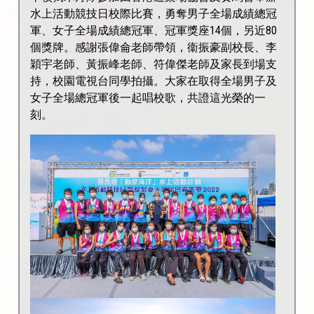
水上活動競技日校際比賽，勇奪男子全場成績總冠
軍、女子全場成績總冠軍、冠軍獎座14個，另近80
個獎牌。感謝張偉侖老師帶領，衞振豪副校長、李
穎宇老師、黃振峰老師、符偉傑老師及家長到場支
持，校園電視台同學拍攝。大家在取得全場男子及
女子全場總冠軍後一起唱校歌，共證這光榮的一
刻。