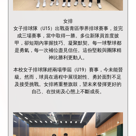
女排
女子排球隊（U15）出戰葵青區學界排球賽事，並完
成三場賽事，當中取得一勝。多位新隊員首度披
甲，卻短期內掌握技巧、凝聚默契。每一球擊球都
是勇氣，每一次補位盡見信任。這份堅毅與團隊精
神比勝利更動人。
本校女子排球隊經兩場學屆（U19）賽事，今未能晉
級。然而，球員在過程中展現韌性、勇於面對不足
及接受挑戰。女排將重整旗鼓，望未來發揮更好的
自己、在技術及心態上不斷成長。