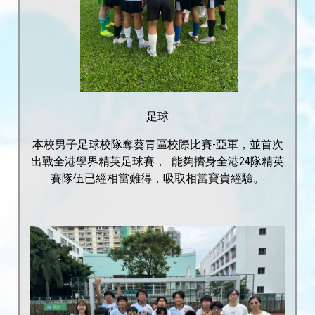
足球
本校男子足球校隊奪葵青區校際比賽-亞軍，並首次
出戰全港學界精英足球賽， 能夠擠身全港24隊精英
賽隊伍已經相當難得，吸取相當寶貴經驗。