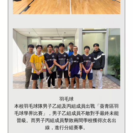
羽毛球
本校羽毛球隊男子乙組及丙組成員出戰「葵青區羽
毛球學界比賽」，男子乙組成員不敵對手最終未能
晉級。而男子丙組成員擊敗兩間學校獲得次名出
線，進行分組賽事。