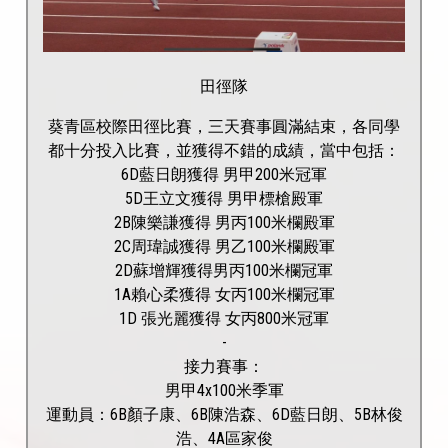
田徑隊
葵青區校際田徑比賽，三天賽事圓滿結束，各同學
都十分投入比賽，並獲得不錯的成績，當中包括：
6D藍日朗獲得 男甲200米冠軍
5D王立文獲得 男甲標槍殿軍
2B陳樂謙獲得 男丙100米欄殿軍
2C周瑋誠獲得 男乙100米欄殿軍
2D蘇增輝獲得男丙100米欄冠軍
1A賴心柔獲得 女丙100米欄冠軍
1D 張光麗獲得 女丙800米冠軍
-
接力賽事：
男甲4x100米季軍
運動員：6B顏子康、6B陳浩森、6D藍日朗、5B林俊
浩、4A區家俊