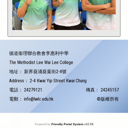
循道衞理聯合教會李惠利中學
The Methodist Lee Wai Lee College
地址：
新界葵涌葵葉街2-4號
Address：
2-4 Kwai Yip Street Kwai Chung
電話：
24279121
傳真：
24245157
電郵：
info@lwlc.edu.hk
©版權所有
Powered by
Friendly Portal System
v
10.59