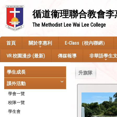
循道衞理聯合教會李
The Methodist Lee Wai Lee College
首頁
關於李惠利
E-Class（校內聯網）
VR 校園漫步 (最新)
傳媒報導
非華語學生
學生成長
升旗隊
課外活動
學會一覽
校隊一覽
學生會