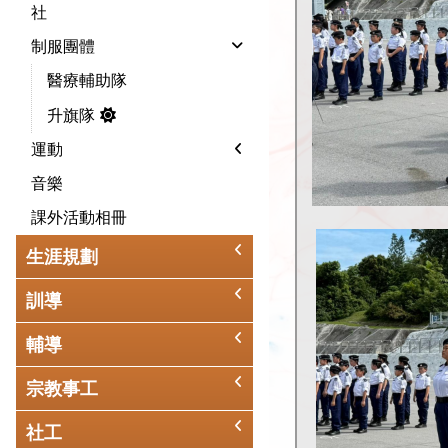
社
制服團體
醫療輔助隊
升旗隊
運動
音樂
課外活動相冊
生涯規劃
訓導
輔導
宗教事工
社工