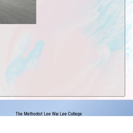
The Methodist Lee Wai Lee College
Address：
2-4 Kwai Yip Street Kwai Chung
u.hk
©版權所有