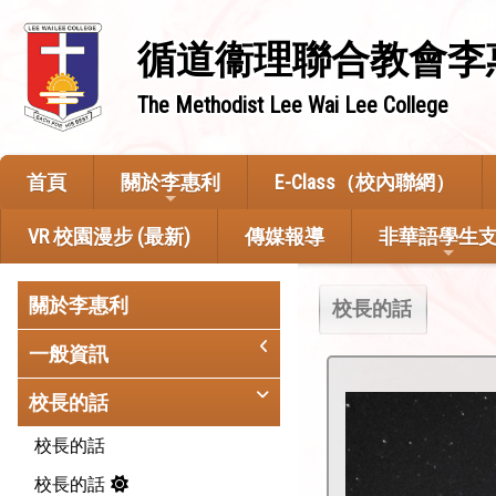
循道衞理聯合教會李
The Methodist Lee Wai Lee College
首頁
關於李惠利
E-Class（校內聯網）
VR 校園漫步 (最新)
傳媒報導
非華語學生
關於李惠利
校長的話
一般資訊
校長的話
校長的話
校長的話