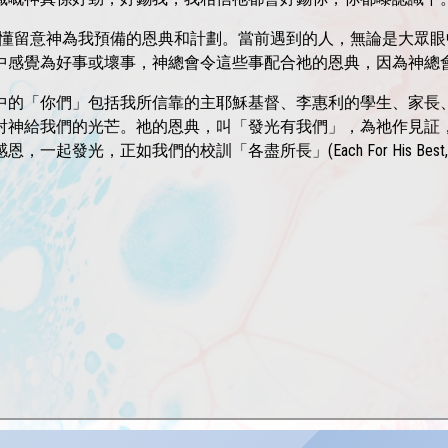
學懂留意神為我預備的恩典和計劃。當前遇到的人，無論是大眾
中感覺為好事或壞事，神總會令這些事配合祂的恩典，因為神總
中的「你們」包括我所信靠的主耶穌基督、李惠利的學生、家長
射神給我們的光芒。祂的恩典，叫「發光有我們」，為祂作見証
起發光，正如我們的校訓「各盡所長」(Each For His Best, God 