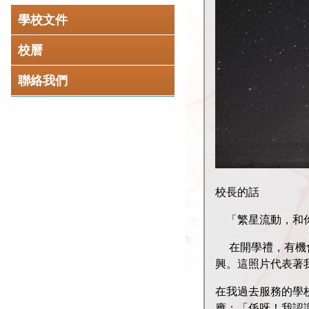
學校文件
校曆
聯絡我們
校長的話
「繁星流動，和
在開學禮，有機會
興。這照片代表著
在我過去服務的學
應：「係呀！我認