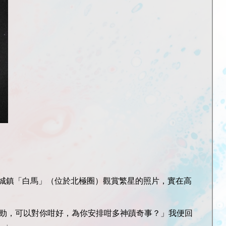
城鎮「白馬」（位於北極圈）觀賞繁星的照片，實在高
咁勁，可以對你咁好，為你安排咁多神蹟奇事？」我便回
。」