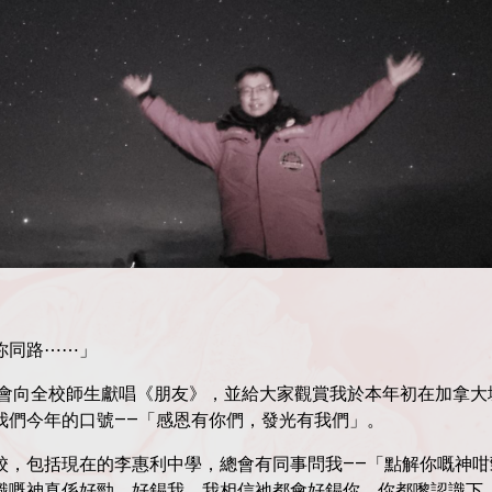
你同路⋯⋯」
向全校師生獻唱《朋友》，並給大家觀賞我於本年初在加拿大
我們今年的口號——「感恩有你們，發光有我們」。
校，包括現在的李惠利中學，總會有同事問我——「點解你嘅神
識嘅神真係好勁，好錫我，我相信祂都會好錫你，你都嚟認識下