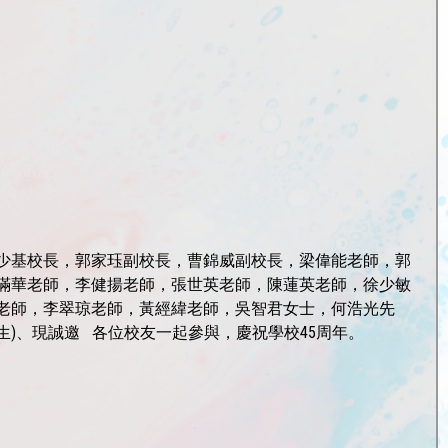
 陳少基校長，郭家珏副校長，曹錦威副校長，梁偉能老師，
郭
滿華老師，
李健揚老師，張世英老師，陳蓮英老師，徐少敏
老師，李翠琼老師，黃經緯老師，
吳智君女士，何浩光先
生)、現誠邀 各位校友一起參與，慶祝學校45周年。