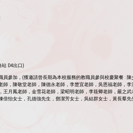
:
路
站 D4出口)
職員參加，(獲邀請曾長期為本校
服務的教職員參與校慶聚餐 :
老師，
陳敬堂老師，陳德永老師，李楚宜老師，吳恩福老師，李
，王月鳳老師，金雪花老師，
梁昭明老師，李筱卿老師，嚴之武
陳倍怡女士，孔德強先生，鄧潔芳女士，吳結群女士，
黃長羣先