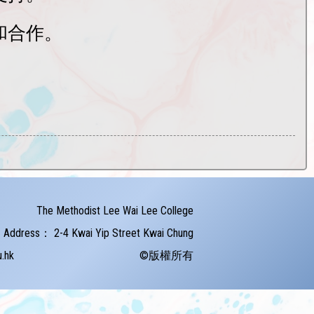
和合作。
The Methodist Lee Wai Lee College
Address：
2-4 Kwai Yip Street Kwai Chung
u.hk
©版權所有