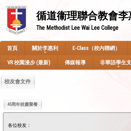
循道衞理聯合教會李
The Methodist Lee Wai Lee College
首頁
關於李惠利
E-Class（校內聯網）
VR 校園漫步 (最新)
傳媒報導
非華語學生
校友會文件
45周年校慶聚餐
各位校友：