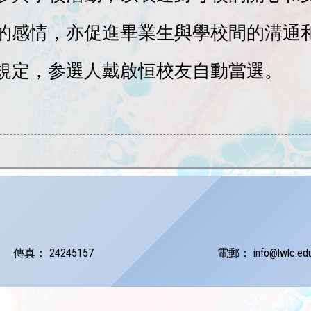
師的感情，亦促進畢業生與學校間的溝通
規定，参選人戴啟恒校友自動當選。
傳真：
24245157
電郵：
info@lwlc.ed