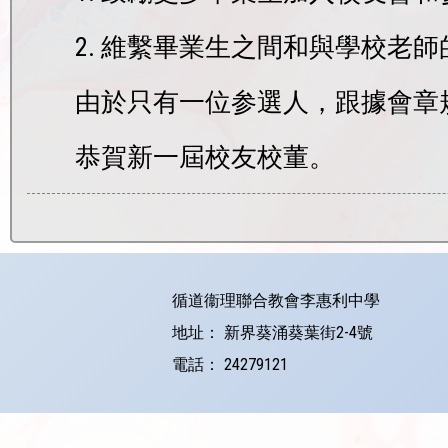
2. 維繫畢業生之間和與學校老
由於只有一位参選人，跟據會章
恭賀新一屆校友校董。
循道衞理聯合教會李惠利中學
地址：
新界葵涌葵葉街2-4號
電話：
24279121