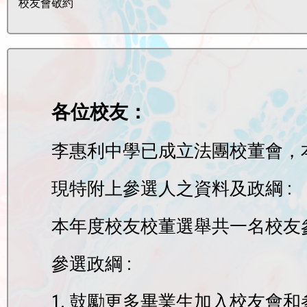
校友會敬約
各位校友：
李惠利中學已成立法團校董會，
現特附上參選人之資料及政綱 :
本年度校友校董選舉共一名校友參
參選政綱 :
1. 鼓勵更多畢業生加入校友會