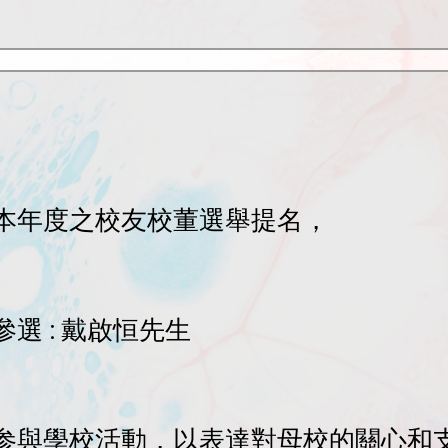
本年度之校友校董選舉提名，
選 : 戴啟恒先生
和参與學校活動，以表達對母校的關心和