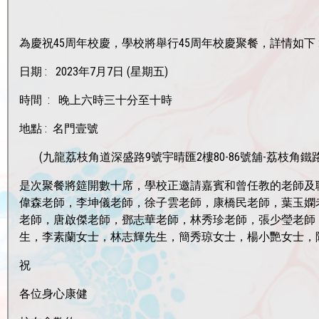
為慶祝45周年校慶，學校將舉行45周年校慶聚餐，詳情如下 
日期 : 2023年7月7日 (星期五)
時間 : 晚上六時三十分至十時
地點 : 名門壹號
(九龍荔枝角道深盛路9號宇晴匯2樓80-86號舖-荔枝角鐵
是次聚餐將筵開數十席，
學校正邀請嘉賓和曾任教的老師及
偉森老師，李坤儀老師，徐子雲老師，康橋民老師，葉玉嫻
老師，唐啟傑老師，
鄧志華老師，林秀珍老師，張少瑩老師
生，李素蘭女士，林志輝先生，簡秀琼女士，
楊小艷女士，
祝
各位身心康健